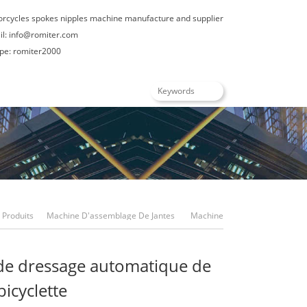
orcycles spokes nipples machine manufacture and supplier
il:
info@romiter.com
: romiter2000
Produits
Machine D'assemblage De Jantes
Machine
De Dressage Automatique De Roues De Bicyclette
de dressage automatique de
icyclette