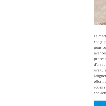
La mach
conçu p
pour co
avancés
process
d’un su
irrégul
l’align
efforts
roues s
convien