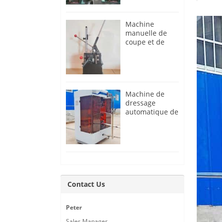
Machine
manuelle de
coupe et de
filetage de
rayons à vendre
Machine de
dressage
automatique de
roues de
bicyclette
Contact Us
Peter
Sales Manager