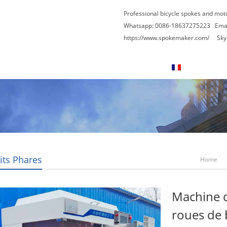
Professional bicycle spokes and mot
Whatsapp: 0086-18637275223
Ema
https://www.spokemaker.com/
Skype
nous
Contactez nous
Blogs
Français
its Phares
Home
Machine 
roues de b