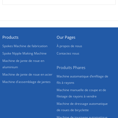
Products
Our Pages
Spokes Machine de fabrication
À propos de nous
Spoke Nipple Making Machine
Contactez nous
Machine de jante de roue en
aluminium
Produits Phares
Machine de jante de roue en acier
Machine automatique d’enfilage de
Machine d'assemblage de jantes
fils à rayons
Machine manuelle de coupe et de
filetage de rayons à vendre
Machine de dressage automatique
de roues de bicyclette
Machine de tournage automatique