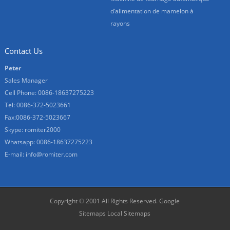
d’alimentation de mamelon à
rayons
Contact Us
Peter
Sales Manager
Cell Phone: 0086-18637275223
Tel: 0086-372-5023661
Fax:0086-372-5023667
Skype: romiter2000
Whatsapp: 0086-18637275223
E-mail:
info@romiter.com
Copyright © 2001 All Rights Reserved.
Google
Sitemaps
Local Sitemaps