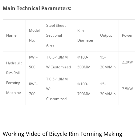
Main Technical Parameters:
Steel Sheet
Model
Rim
Name
Sectional
Output
Power
No.
Diameter
Area
RWF-
T:0.5-1.8MM
Φ100-
15-
2.2KW
Hydraulic
500
W:Customized
500MM
30M/Min
Rim Roll
T:0.5-1.8MM
Forming
RWF-
Φ100-
15-
W:
7.5KW
Machine
700
700MM
30M/Min
Customized
Working Video of Bicycle Rim Forming Making