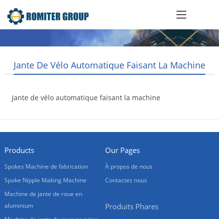
Jante De Vélo Automatique Faisant La Machine
Jante de vélo automatique faisant la machine
2018-12-27
Products
Our Pages
Spokes Machine de fabrication
À propos de nous
Spoke Nipple Making Machine
Contactez nous
Machine de jante de roue en
aluminium
Produits Phares