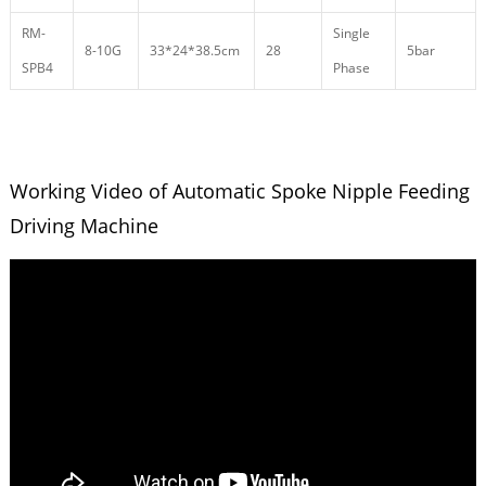
RM-
Single
8-10G
33*24*38.5cm
28
5bar
SPB4
Phase
Working Video of Automatic Spoke Nipple Feeding
Driving Machine