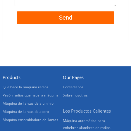
Products
Our Pages
Que hace la máquina radios
Contáctenos
Pezón radios que hace la máquina
Sobre nosotros
Máquina de llantas de aluminio
Los Productos Calientes
Máquina de llantas de acero
Máquina ensambladora de llantas
Máquina automática para
enhebrar alambres de radios