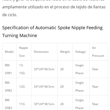
ampliamente utilizado en el proceso de tejido de llantas
de ciclo.
Specification of Automatic Spoke Nipple Feeding
Turning Machine
Nipple
Air
Model
Dimension
Weight
Voltage
Size
Pressure
RM-
13-
Single
33*24*38.5cm
28
5bar
SPB1
15G
Phase
RM-
Single
12G
33*24*38.5cm
28
5bar
SPB2
Phase
RM-
Single
11G
33*24*38.5cm
28
5bar
SPB3
Phase