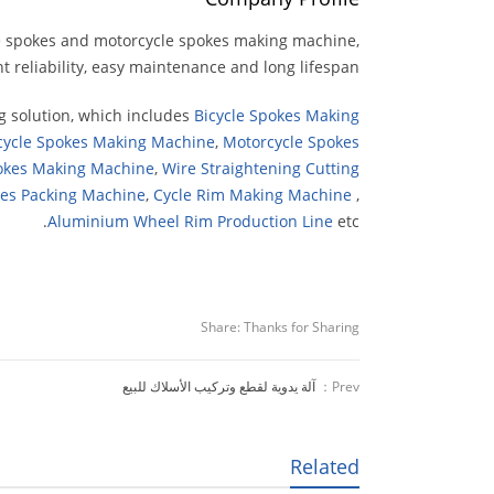
le spokes and motorcycle spokes making machine,
t reliability, easy maintenance and long lifespan.
g solution, which includes
Bicycle Spokes Making
cycle Spokes Making Machine
,
Motorcycle Spokes
okes Making Machine
,
Wire Straightening Cutting
les Packing Machine
,
Cycle Rim Making Machine
,
Aluminium Wheel Rim Production Line
etc.
Share:
Thanks for Sharing
Prev：
آلة يدوية لقطع وتركيب الأسلاك للبيع
Related