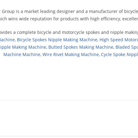
 Group is a market leading designer and a manufacturer of bicyc
ich wins wide reputation for products with high efficiency, excellen
vides a complete bicycle and motorcycle spokes and nipple makin
achine
,
Bicycle Spokes Nipple Making Machine
,
High Speed Motor
ipple Making Machine
,
Butted Spokes Making Machine
,
Bladed Sp
Machine Machine
,
Wire Rivet Making Machine
,
Cycle Spoke Nipp