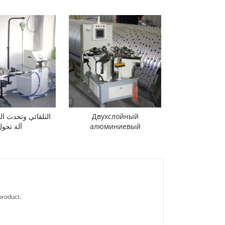
Двухслойный
التلقائي وتحدث ال
алюминиевый
آلة تحول
сверлильный станок для
обода колеса
product.