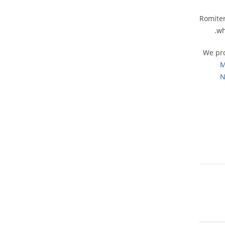
Romiter
wh
We pro
M
N