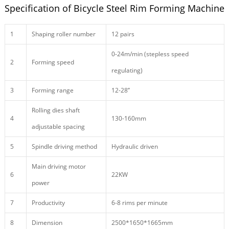
Specification of Bicycle Steel Rim Forming Machine
1
Shaping roller number
12 pairs
0-24m/min (stepless speed
2
Forming speed
regulating)
3
Forming range
12-28’’
Rolling dies shaft
4
130-160mm
adjustable spacing
5
Spindle driving method
Hydraulic driven
Main driving motor
6
22KW
power
7
Productivity
6-8 rims per minute
8
Dimension
2500*1650*1665mm