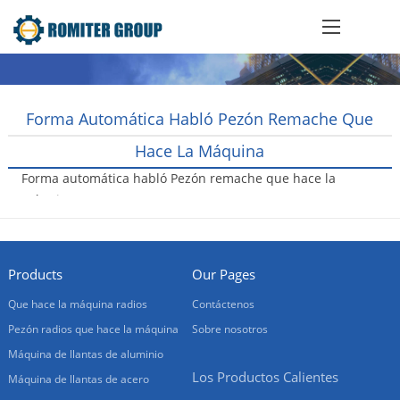
Forma Automática Habló Pezón Remache Que
Hace La Máquina
Forma automática habló Pezón remache que hace la
máquina
2016-10-22
Products
Our Pages
Que hace la máquina radios
Contáctenos
Pezón radios que hace la máquina
Sobre nosotros
Máquina de llantas de aluminio
Los Productos Calientes
Máquina de llantas de acero