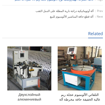
Prev：
آلة أوتوماتيكية دراجة نارية المطلة على الدمل الثقب
Next：
آلة قطع حافة المناشير الألومنيوم للبيع
Related
التلقائي الألومنيوم عجلة ريم
Двухслойный
عالية الخفيفة حافة مخرطة آلة
алюминиевый
сверлильный станок для