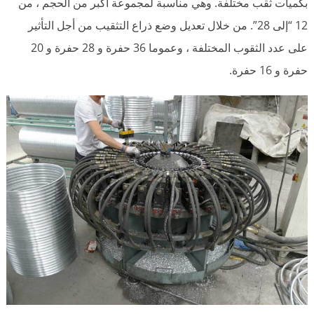
بكميات ثقب مختلفة. وهي مناسبة لمجموعة أكبر من الحجم ، من
12 “إلى 28”. من خلال تعديل وضع ذراع التثقيب من أجل التأثير
على عدد الثقوب المختلفة ، وعموما 36 حفرة و 28 حفرة و 20
حفرة و 16 حفرة.