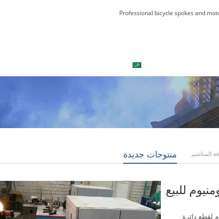
Professional bicycle spokes and mot
العربية
بلوق
اتصل بنا
منتوجات جديدة
فة المناشير
منيوم للبيع
م لقطع دائرة