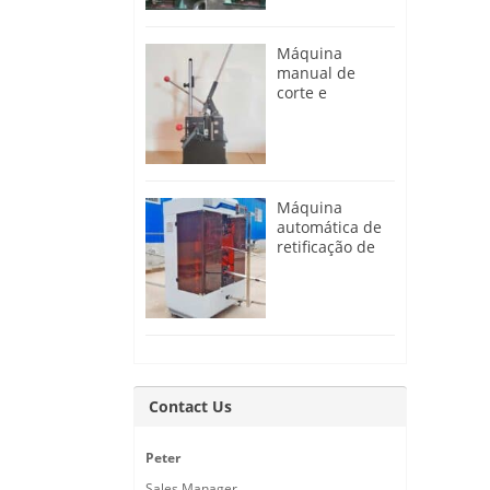
Máquina
manual de
corte e
rosqueamento
de raios à
venda
Máquina
automática de
retificação de
rodas de
bicicleta
Contact Us
Peter
Sales Manager