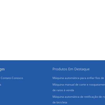
ges
Produtos Em Destaque
 Contato Conosco
Máquina automática para enfiar fios de 
s
Máquina manual de corte e rosqueame
de raios à venda
Máquina automática de retificação de r
de bicicleta