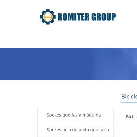
Home
Produtos
Sobre nós
Bicic
Products
Spokes que faz a máquina
Bicic
Spokes bico do peito que faz a