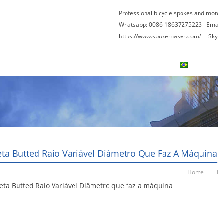
Professional bicycle spokes and mot
Whatsapp: 0086-18637275223
Ema
https://www.spokemaker.com/
Skype
Entre Em Contato Conosco
Blogs
Portugu
leta Butted Raio Variável Diâmetro Que Faz A Máquina
Home
leta Butted Raio Variável Diâmetro que faz a máquina