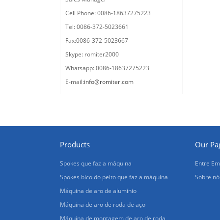
Cell Phone: 0086-18637275223
Tel: 0086-372-5023661
Fax:0086-372-5023667
Skype: romiter2000
Whatsapp: 0086-18637275223
E-mail:
info@romiter.com
Products
Our Pa
Spokes que faz a máquina
Entre Em
Spokes bico do peito que faz a máquina
Sobre nó
Máquina de aro de alumínio
Máquina de aro de roda de aço
Máquina de montagem de aro de roda