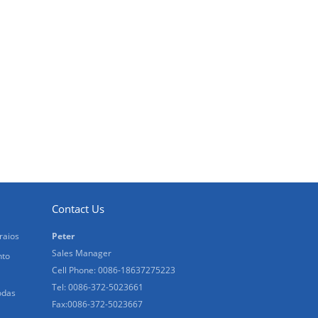
Contact Us
raios
Peter
Sales Manager
nto
Cell Phone: 0086-18637275223
Tel: 0086-372-5023661
odas
Fax:0086-372-5023667