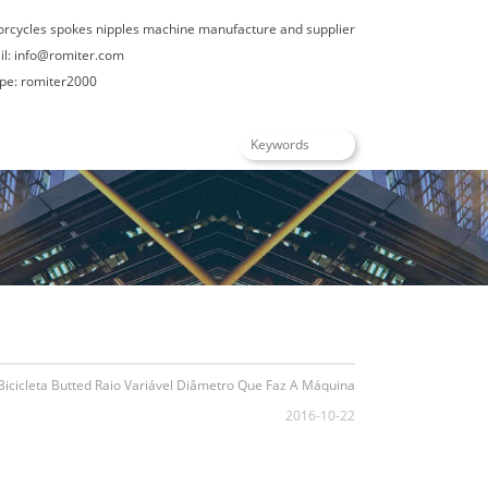
orcycles spokes nipples machine manufacture and supplier
il:
info@romiter.com
: romiter2000
ês
Bicicleta Butted Raio Variável Diâmetro Que Faz A Máquina
2016-10-22